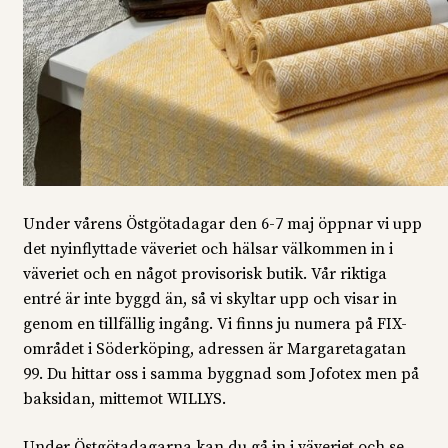
Under vårens Östgötadagar den 6-7 maj öppnar vi upp
det nyinflyttade väveriet och hälsar välkommen in i
väveriet och en något provisorisk butik. Vår riktiga
entré är inte byggd än, så vi skyltar upp och visar in
genom en tillfällig ingång. Vi finns ju numera på FIX-
området i Söderköping, adressen är Margaretagatan
99. Du hittar oss i samma byggnad som Jofotex men på
baksidan, mittemot WILLYS.
Under Östgötadagarna kan du gå in i väveriet och se