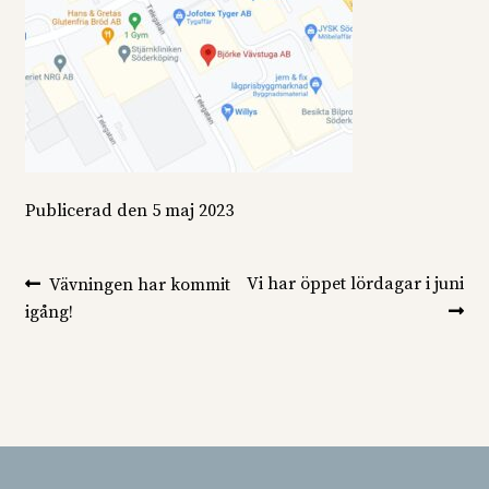
Publicerad den
5 maj 2023
Inläggsnavigering
Föregående
Nästa
Vi har öppet lördagar i juni
Vävningen har kommit
inlägg:
inlägg:
igång!