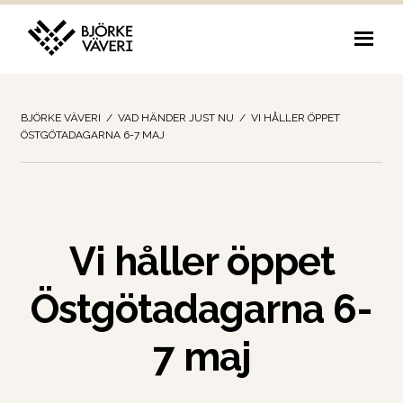
Hoppa
Hoppa
till
till
navigering
innehåll
BJÖRKE VÄVERI
/
VAD HÄNDER JUST NU
/
VI HÅLLER ÖPPET
ÖSTGÖTADAGARNA 6-7 MAJ
Vi håller öppet
Östgötadagarna 6-
7 maj