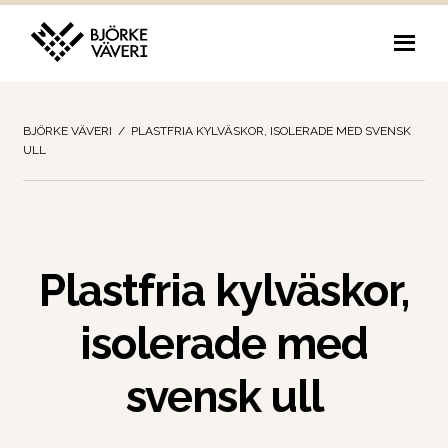
Hoppa
Hoppa
till
till
navigering
innehåll
BJÖRKE VÄVERI
/
PLASTFRIA KYLVÄSKOR, ISOLERADE MED SVENSK
ULL
Plastfria kylväskor,
isolerade med
svensk ull