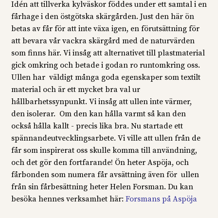
Idén att tillverka kylväskor föddes under ett samtal i en
fårhage i den östgötska skärgården. Just den här ön
betas av får för att inte växa igen, en förutsättning för
att bevara vår vackra skärgård med de naturvärden
som finns här. Vi insåg att alternativet till plastmaterial
gick omkring och betade i godan ro runtomkring oss.
Ullen har väldigt många goda egenskaper som textilt
material och är ett mycket bra val ur
hållbarhetssynpunkt. Vi insåg att ullen inte värmer,
den isolerar. Om den kan hålla varmt så kan den
också hålla kallt - precis lika bra. Nu startade ett
spännandeutvecklingsarbete. Vi ville att ullen från de
får som inspirerat oss skulle komma till användning,
och det gör den fortfarande! Ön heter Aspöja, och
fårbonden som numera får avsättning även för ullen
från sin fårbesättning heter Helen Forsman. Du kan
besöka hennes verksamhet här:
Forsmans på Aspöja