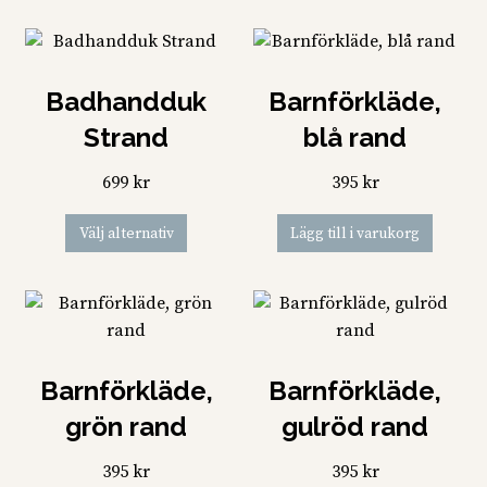
flera
produkt
varianter.
har
De
flera
olika
Badhandduk
Barnförkläde,
varianter
alternativen
De
Strand
blå rand
kan
olika
väljas
alternati
699
kr
395
kr
på
kan
Den
produktsidan
Välj alternativ
Lägg till i varukorg
väljas
här
på
produkten
produkts
har
flera
varianter.
Barnförkläde,
Barnförkläde,
De
olika
grön rand
gulröd rand
alternativen
kan
395
kr
395
kr