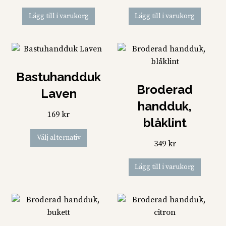
väljas
Lägg till i varukorg
Lägg till i varukorg
på
produktsidan
Bastuhandduk
Broderad
Laven
handduk,
169
kr
blåklint
Den
Välj alternativ
349
kr
här
produkten
Lägg till i varukorg
har
flera
varianter.
De
olika