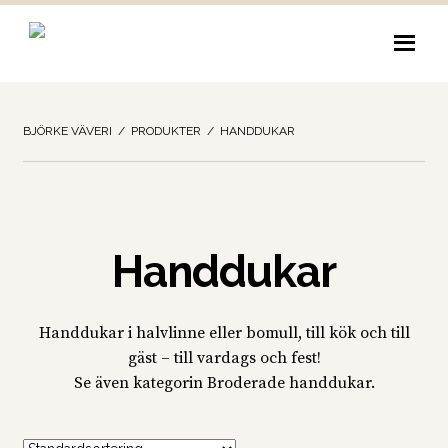
Hoppa
Hoppa
till
till
navigering
innehåll
BJÖRKE VÄVERI
/
PRODUKTER
/
HANDDUKAR
Handdukar
Handdukar i halvlinne eller bomull, till kök och till
gäst – till vardags och fest!
Se även kategorin Broderade handdukar.