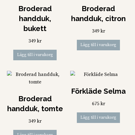
alternativen
Broderad
Broderad
kan
handduk,
handduk, citron
väljas
bukett
på
349
kr
produktsidan
349
kr
Lägg till i varukorg
Lägg till i varukorg
Förkläde Selma
Broderad
675
kr
handduk, tomte
Lägg till i varukorg
349
kr