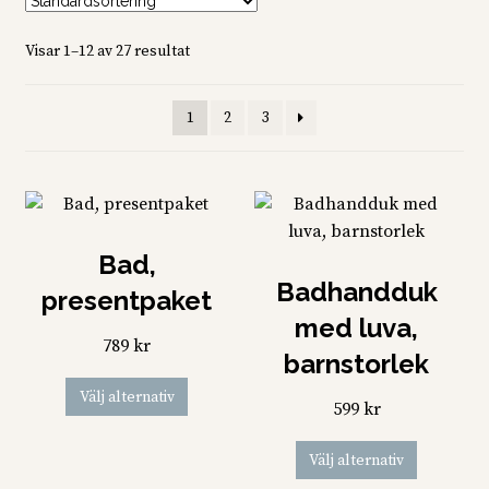
Visar 1–12 av 27 resultat
1
2
3
Bad,
Badhandduk
presentpaket
med luva,
789
kr
barnstorlek
Den
Välj alternativ
599
kr
här
produkten
Den
Välj alternativ
har
här