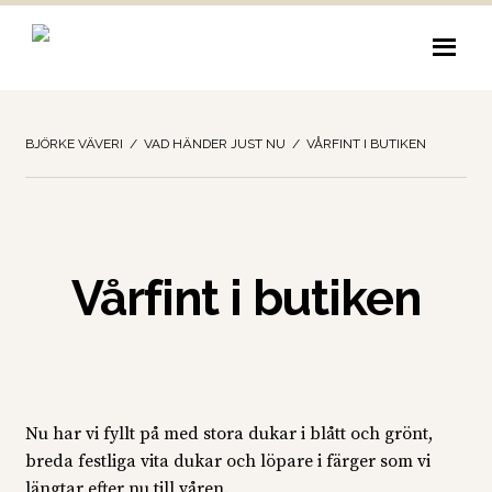
Hoppa
Hoppa
till
till
navigering
innehåll
BJÖRKE VÄVERI
/
VAD HÄNDER JUST NU
/
VÅRFINT I BUTIKEN
Vårfint i butiken
Nu har vi fyllt på med stora dukar i blått och grönt,
breda festliga vita dukar och löpare i färger som vi
längtar efter nu till våren.