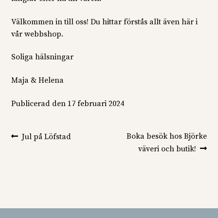
Välkommen in till oss! Du hittar förstås allt även här i
vår webbshop.
Soliga hälsningar
Maja & Helena
Publicerad den
17 februari 2024
Inläggsnavigering
Föregående
Nästa
Boka besök hos Björke
Jul på Löfstad
inlägg:
inlägg:
väveri och butik!