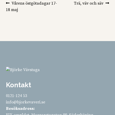
Inläggsnavigering
Föregående
Nästa
Vårens östgötadagar 17-
Trä, väv och säv
inlägg:
inlägg:
18 maj
Kontakt
0121-124 53
info@bjorkevaveri.se
Besöksadress: