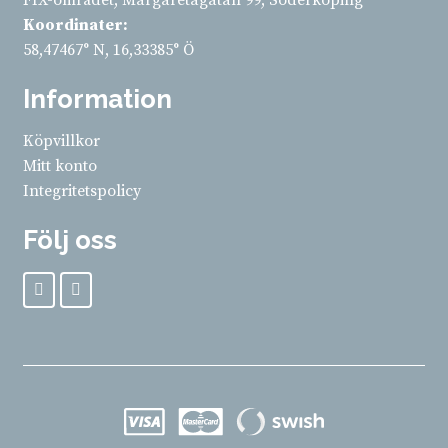
FIX-området, Margaretagatan 99, Söderköping
Koordinater:
58,47467° N, 16,33385° Ö
Information
Köpvillkor
Mitt konto
Integritetspolicy
Följ oss