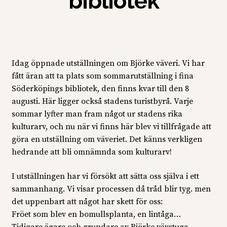
bibliotek
Idag öppnade utställningen om Björke väveri. Vi har
fått äran att ta plats som sommarutställning i fina
Söderköpings bibliotek, den finns kvar till den 8
augusti. Här ligger också stadens turistbyrå. Varje
sommar lyfter man fram något ur stadens rika
kulturarv, och nu när vi finns här blev vi tillfrågade att
göra en utställning om väveriet. Det känns verkligen
hedrande att bli omnämnda som kulturarv!
I utställningen har vi försökt att sätta oss själva i ett
sammanhang. Vi visar processen då tråd blir tyg. men
det uppenbart att något har skett för oss:
Fröet som blev en bomullsplanta, en lintåga…
Tidigare ägare och grundare av Björke vävstuga…