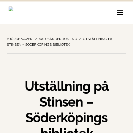
Hoppa
Hoppa
till
till
navigering
innehåll
BJÖRKE VÄVERI
/
VAD HÄNDER JUST NU
/
UTSTÄLLNING PÅ
STINSEN – SÖDERKÖPINGS BIBLIOTEK
Utställning på
Stinsen –
Söderköpings