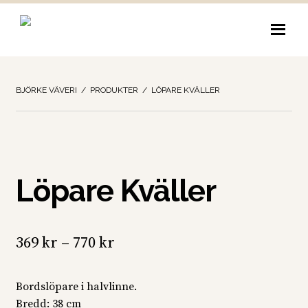
Hoppa
Hoppa
till
till
navigering
innehåll
BJÖRKE VÄVERI
/
PRODUKTER
/
LÖPARE KVÄLLER
Löpare Kväller
Prisintervall:
369
kr
–
770
kr
369 kr
Bordslöpare i halvlinne.
till
Bredd: 38 cm