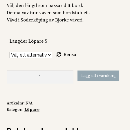
770 kr
Välj den längd som passar ditt bord.
Denna väv finns även som bordstablett.
Vävd i Söderköping av Björke väveri.
Längder Löpare 5
Rensa
Löpare
Lägg till i varukorg
Kväller
mängd
Artikelnr:
N/A
Kategori:
Löpare