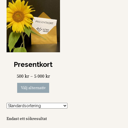
Presentkort
Prisintervall:
500
kr
–
5 000
kr
500 kr
Den
Välj alternativ
till
här
5
produkten
000 kr
har
flera
Endast ett sökresultat
varianter.