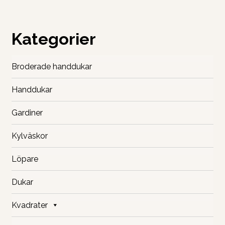
De
olika
alternativen
Kategorier
kan
väljas
på
Broderade handdukar
produktsidan
Handdukar
Gardiner
Kylväskor
Löpare
Dukar
Kvadrater