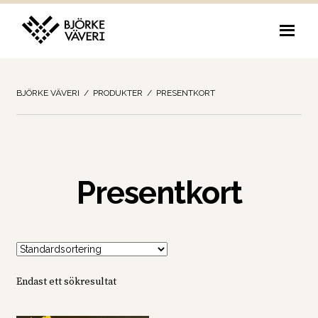
Hoppa
Hoppa
till
till
navigering
innehåll
BJÖRKE VÄVERI
/
PRODUKTER
/
PRESENTKORT
Presentkort
Endast ett sökresultat