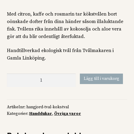
Med citron, kaffe och rosmarin tar kökstvålen bort
oönskade dofter från dina händer såsom illaluktande
fisk. Tvålens rika innehåll av kokosolja och aloe vera
gör att du blir ordentligt återfuktad.
Handtillverkad ekologisk tvål från Tvålmakaren i
Gamla Linköping.
Handgjord
Lägg till i varukorg
tvål,
Kökstvål
mängd
Artikelnr:
hangjord-tval-kokstval
Kategorier:
Handdukar
,
Övriga varor