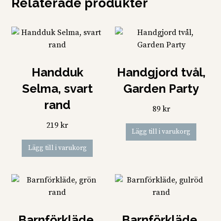
Relaterade produkter
Handduk
Handgjord tvål,
Selma, svart
Garden Party
rand
89
kr
219
kr
Lägg till i varukorg
Lägg till i varukorg
Barnförkläde,
Barnförkläde,