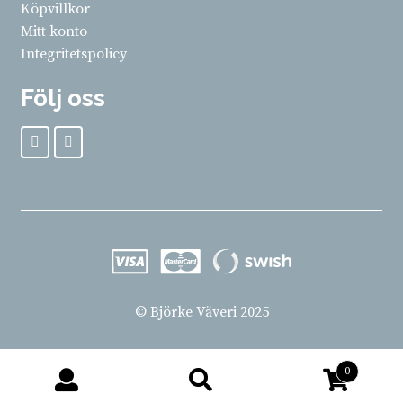
Köpvillkor
Mitt konto
Integritetspolicy
Följ oss
© Björke Väveri 2025
0
Sök
Sök