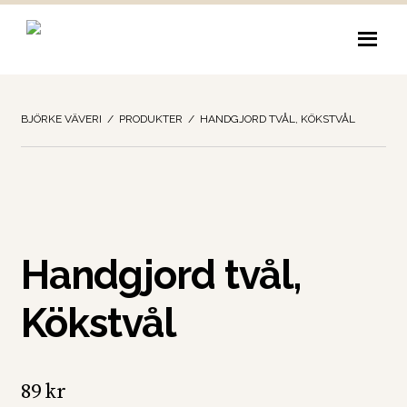
Hoppa
Hoppa
till
till
navigering
innehåll
BJÖRKE VÄVERI
/
PRODUKTER
/
HANDGJORD TVÅL, KÖKSTVÅL
Handgjord tvål,
Kökstvål
89
kr