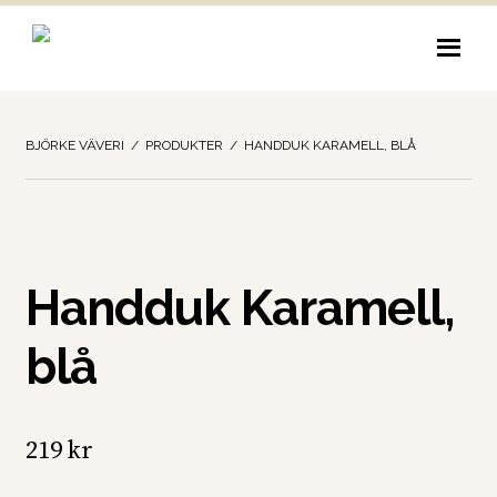
Hoppa
Hoppa
till
till
navigering
innehåll
BJÖRKE VÄVERI
/
PRODUKTER
/
HANDDUK KARAMELL, BLÅ
Handduk Karamell,
blå
219
kr