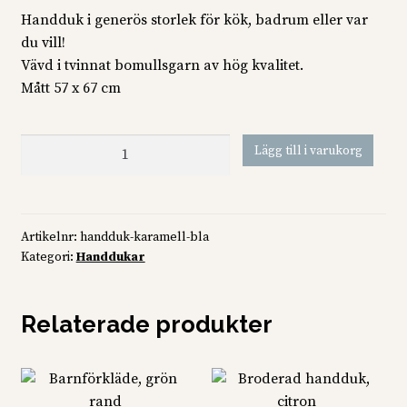
Handduk i generös storlek för kök, badrum eller var
du vill!
Vävd i tvinnat bomullsgarn av hög kvalitet.
Mått 57 x 67 cm
Handduk
Lägg till i varukorg
Karamell,
blå
mängd
Artikelnr:
handduk-karamell-bla
Kategori:
Handdukar
Relaterade produkter