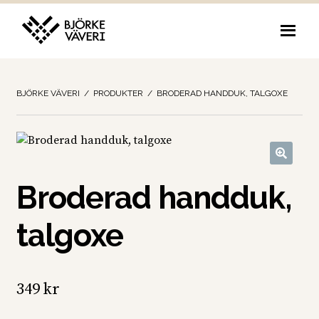
Hoppa
Hoppa
till
till
navigering
innehåll
BJÖRKE VÄVERI
/
PRODUKTER
/
BRODERAD HANDDUK, TALGOXE
Broderad handduk,
talgoxe
349
kr