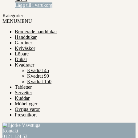
Lägg till i varukorg
Kategorier
MENU
MENU
Broderade handdukar
Handdukar
Gardiner
Kylväskor
Löpare
Dukar
Kvadrater
Kvadrat 45
Kvadrat 90
Kvadrat 150
Tabletter
Servetter
Kuddar
Möbeltyger
Övriga varor
Presentkort
Kontakt
0121-124 53