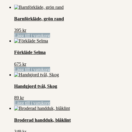
Barnförkläde, grön rand
395
kr
Lägg till i varukorg
Förkläde Selma
675
kr
Lägg till i varukorg
Handgjord tvål, Skog
89
kr
Lägg till i varukorg
Broderad handduk, blåklint
349
kr