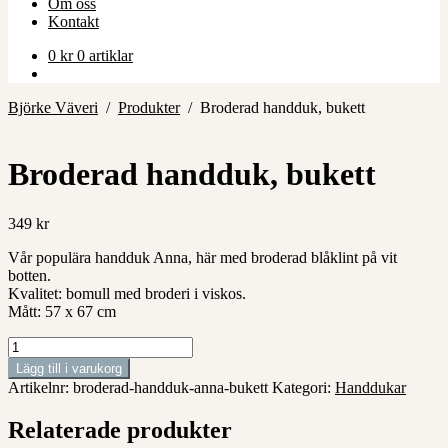
Om oss
Kontakt
0
kr
0 artiklar
Björke Väveri
/
Produkter
/
Broderad handduk, bukett
Broderad handduk, bukett
349
kr
Vår populära handduk Anna, här med broderad blåklint på vit
botten.
Kvalitet: bomull med broderi i viskos.
Mått: 57 x 67 cm
Broderad
handduk,
Lägg till i varukorg
bukett
Artikelnr:
broderad-handduk-anna-bukett
Kategori:
Handdukar
mängd
Relaterade produkter