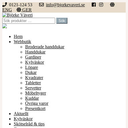
0121-124 53
info@bjorkevaveri.se
ENG
GER
Hoppa
Hoppa
till
till
Sök
Sök
navigering
innehåll
efter:
Hem
Webbutik
Broderade handdukar
Handdukar
Gardiner
Kylväskor
Löpare
Dukar
Kvadrater
Tabletter
Servetter
Möbeltyger
Kuddar
Övriga varor
Presentkort
Aktuellt
Kylväskor
Skötselråd & tips