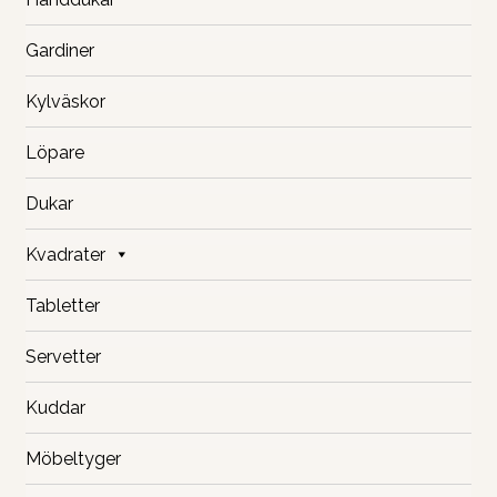
på
produkts
Gardiner
Kylväskor
Löpare
Dukar
Kvadrater
Tabletter
Servetter
Kuddar
Möbeltyger