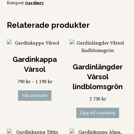
Kategori:
Gardiner
Relaterade produkter
Gardinkappa
Gardinlängder
Vårsol
Vårsol
Prisintervall:
790
kr
–
1 190
kr
lindblomsgrön
790 kr
Den
Välj alternativ
till
2 730
kr
här
1
produkten
190 kr
Lägg till i varukorg
har
flera
varianter.