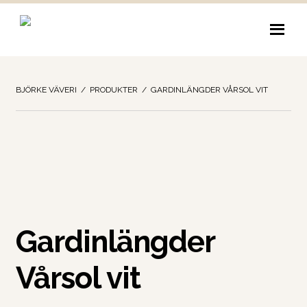
Hoppa
Hoppa
till
till
navigering
innehåll
BJÖRKE VÄVERI
/
PRODUKTER
/
GARDINLÄNGDER VÅRSOL VIT
Gardinlängder
Vårsol vit