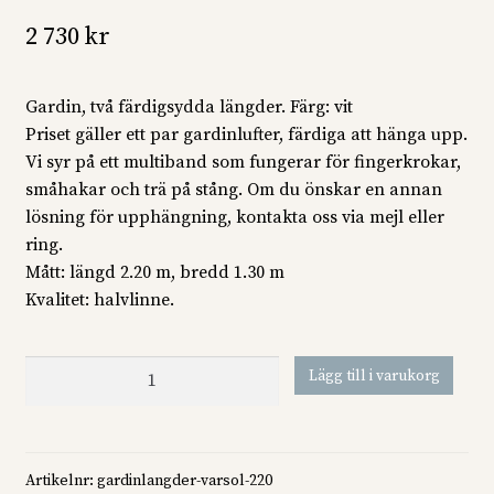
2 730
kr
Gardin, två färdigsydda längder. Färg: vit
Priset gäller ett par gardinlufter, färdiga att hänga upp.
Vi syr på ett multiband som fungerar för fingerkrokar,
småhakar och trä på stång. Om du önskar en annan
lösning för upphängning, kontakta oss via mejl eller
ring.
Mått: längd 2.20 m, bredd 1.30 m
Kvalitet: halvlinne.
Gardinlängder
Lägg till i varukorg
Vårsol
vit
mängd
Artikelnr:
gardinlangder-varsol-220