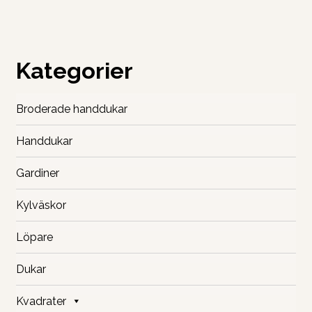
har
flera
varianter
Kategorier
De
olika
alternati
Broderade handdukar
kan
väljas
Handdukar
på
produkts
Gardiner
Kylväskor
Löpare
Dukar
Kvadrater