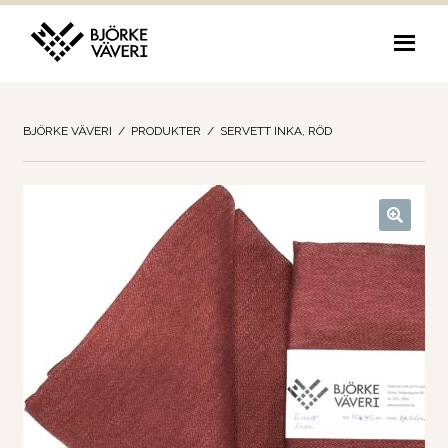
Hoppa
Hoppa
till
till
navigering
innehåll
BJÖRKE VÄVERI
/
PRODUKTER
/
SERVETT INKA, RÖD