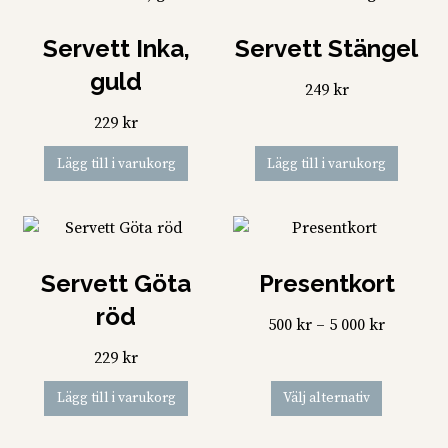
Servett Inka,
Servett Stängel
guld
249
kr
229
kr
Lägg till i varukorg
Lägg till i varukorg
Servett Göta
Presentkort
röd
Prisinter
500
kr
–
5 000
kr
500 kr
229
kr
till
Den
5
Lägg till i varukorg
Välj alternativ
här
000 kr
produkt