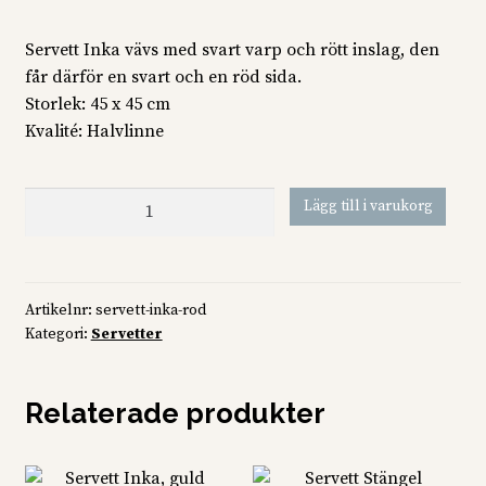
Servett Inka vävs med svart varp och rött inslag, den
får därför en svart och en röd sida.
Storlek: 45 x 45 cm
Kvalité: Halvlinne
Servett
Lägg till i varukorg
Inka,
röd
mängd
Artikelnr:
servett-inka-rod
Kategori:
Servetter
Relaterade produkter