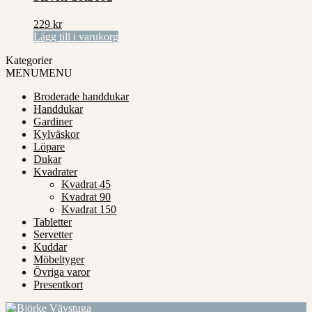
229
kr
Lägg till i varukorg
Kategorier
MENU
MENU
Broderade handdukar
Handdukar
Gardiner
Kylväskor
Löpare
Dukar
Kvadrater
Kvadrat 45
Kvadrat 90
Kvadrat 150
Tabletter
Servetter
Kuddar
Möbeltyger
Övriga varor
Presentkort