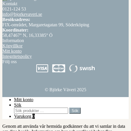
Kontakt
0121-124 53
info@bjorkevaveri.se
Besöksadress:
FIX-området, Margaretagatan 99, Söderköping
Koordinater:
58,47467° N, 16,33385° Ö
Information
Köpvillkor
Mitt konto
Integritetspolicy
Följ oss
© Björke Väveri 2025
Mitt konto
Sök
Sök
Sök
efter:
Varukorg
0
Genom att använda vår hemsida godkänner du att vi samlar in data