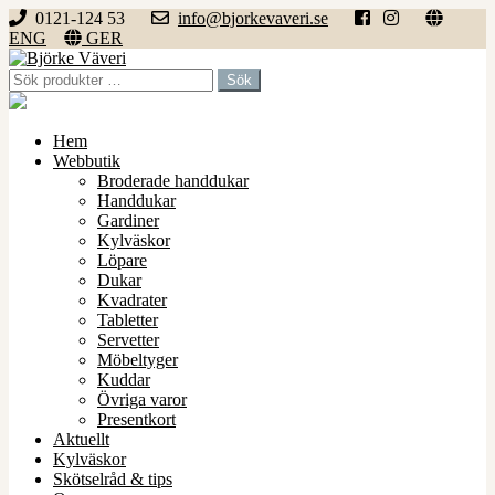
0121-124 53
info@bjorkevaveri.se
ENG
GER
Hoppa
Hoppa
till
till
Sök
Sök
navigering
innehåll
efter:
Hem
Webbutik
Broderade handdukar
Handdukar
Gardiner
Kylväskor
Löpare
Dukar
Kvadrater
Tabletter
Servetter
Möbeltyger
Kuddar
Övriga varor
Presentkort
Aktuellt
Kylväskor
Skötselråd & tips