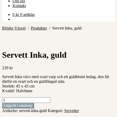
Om oss
Kontakt
0
kr
0 artiklar
Björke Väveri
/
Produkter
/
Servett Inka, guld
Servett Inka, guld
229
kr
Servett Inka vävs med svart varp och ett guldbrunt inslag, den får
därför en svart och en guldfärgad sida.
Storlek: 45 x 45 cm
Kvalité: Halvlinne
Servett
Inka,
Lägg till i varukorg
guld
Artikelnr:
servett-inka-guld
Kategori:
Servetter
mängd