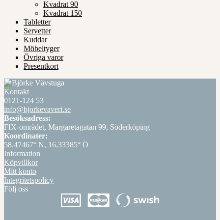
Kvadrat 90
Kvadrat 150
Tabletter
Servetter
Kuddar
Möbeltyger
Övriga varor
Presentkort
Kontakt
0121-124 53
info@bjorkevaveri.se
Besöksadress:
FIX-området, Margaretagatan 99, Söderköping
Koordinater:
58,47467° N, 16,33385° Ö
Information
Köpvillkor
Mitt konto
Integritetspolicy
Följ oss