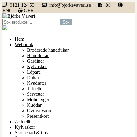
0121-124 53
info@bjorkevaveri.se
ENG
GER
Hoppa
Hoppa
till
till
Sök
Sök
navigering
innehåll
efter:
Hem
Webbutik
Broderade handdukar
Handdukar
Gardiner
Kylväskor
Löpare
Dukar
Kvadrater
Tabletter
Servetter
Möbeltyger
Kuddar
Övriga varor
Presentkort
Aktuellt
Kylväskor
Skötselråd & tips