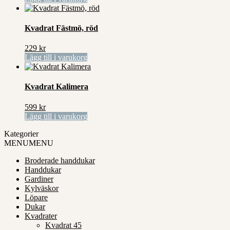
Kvadrat Fästmö, röd
229
kr
Lägg till i varukorg
Kvadrat Kalimera
599
kr
Lägg till i varukorg
Kategorier
MENU
MENU
Broderade handdukar
Handdukar
Gardiner
Kylväskor
Löpare
Dukar
Kvadrater
Kvadrat 45