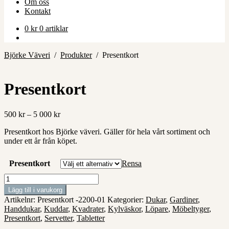
Om oss
Kontakt
0
kr
0 artiklar
Björke Väveri
/
Produkter
/
Presentkort
Presentkort
Prisintervall:
500
kr
–
5 000
kr
500 kr
Presentkort hos Björke väveri. Gäller för hela vårt sortiment och
till
under ett år från köpet.
5
000 kr
Presentkort
Rensa
Presentkort
mängd
Lägg till i varukorg
Artikelnr:
Presentkort -2200-01
Kategorier:
Dukar
,
Gardiner
,
Handdukar
,
Kuddar
,
Kvadrater
,
Kylväskor
,
Löpare
,
Möbeltyger
,
Presentkort
,
Servetter
,
Tabletter