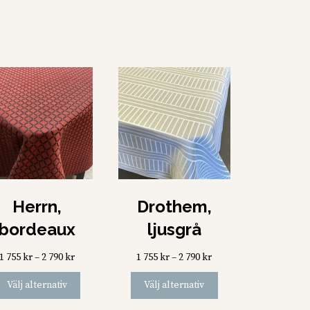
Herrn,
Drothem,
bordeaux
ljusgrå
Prisintervall:
Prisintervall:
1 755
kr
–
2 790
kr
1 755
kr
–
2 790
kr
1
1
Den
Den
Välj alternativ
Välj alternativ
755 kr
755 kr
här
här
till
till
produkten
produkten