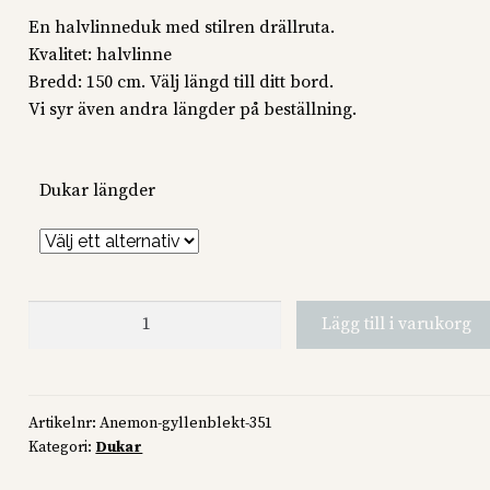
En halvlinneduk med stilren drällruta.
595 kr
Kvalitet: halvlinne
till
Bredd: 150 cm. Välj längd till ditt bord.
Vi syr även andra längder på beställning.
2
790 kr
Dukar längder
Meny
Lägg till i varukorg
mängd
Artikelnr:
Anemon-gyllenblekt-351
Kategori:
Dukar