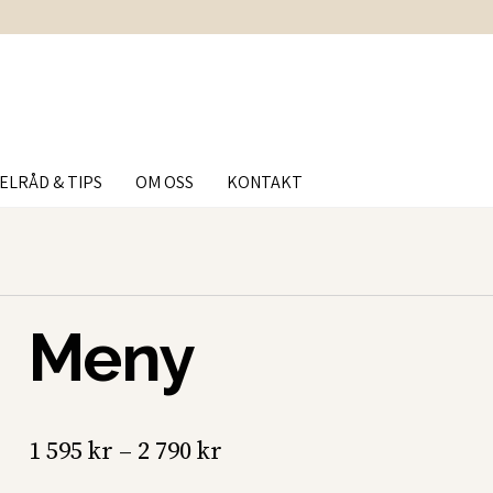
ELRÅD & TIPS
OM OSS
KONTAKT
Meny
Prisintervall:
1 595
kr
–
2 790
kr
1