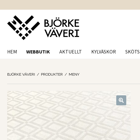
Hoppa
Hoppa
till
till
navigering
innehåll
HEM
WEBBUTIK
AKTUELLT
KYLVÄSKOR
SKÖTS
BJÖRKE VÄVERI
/
PRODUKTER
/
MENY