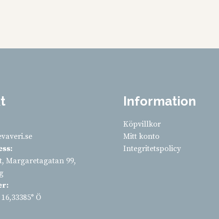
2
2
har
har
790 kr
790 kr
flera
flera
varianter.
varianter.
De
De
olika
olika
alternativen
alternativen
kan
kan
väljas
väljas
på
på
t
Information
n
produktsidan
produktsidan
Köpvillkor
vaveri.se
Mitt konto
ess:
Integritetspolicy
, Margaretagatan 99,
g
er:
 16,33385° Ö