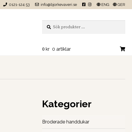
0121-124 53
info@bjorkevaveri.se
ENG
GER
Sök
Sök
efter:
0
kr
0 artiklar
Kategorier
Broderade handdukar