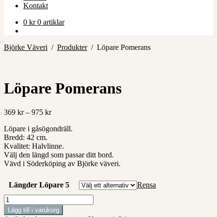
Kontakt
0
kr
0 artiklar
Björke Väveri
/
Produkter
/
Löpare Pomerans
Löpare Pomerans
Prisintervall:
369
kr
–
975
kr
369 kr
Löpare i gåsögondräll.
till
Bredd: 42 cm.
975 kr
Kvalitet: Halvlinne.
Välj den längd som passar ditt bord.
Vävd i Söderköping av Björke väveri.
Längder Löpare 5
Rensa
Löpare
Pomerans
Lägg till i varukorg
mängd