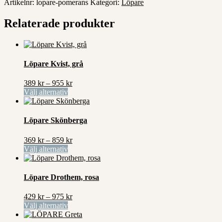
Artikelnr:
lopare-pomerans
Kategori:
Löpare
Relaterade produkter
Löpare Kvist, grå
Prisintervall:
389
kr
–
955
kr
Den
389 kr
Välj alternativ
här
till
produkten
955 kr
har
Löpare Skönberga
flera
varianter.
Prisintervall:
369
kr
–
859
kr
De
Den
369 kr
Välj alternativ
olika
här
till
alternativen
produkten
859 kr
kan
har
Löpare Drothem, rosa
väljas
flera
på
varianter.
Prisintervall:
429
kr
–
975
kr
produktsidan
De
Den
429 kr
Välj alternativ
olika
här
till
alternativen