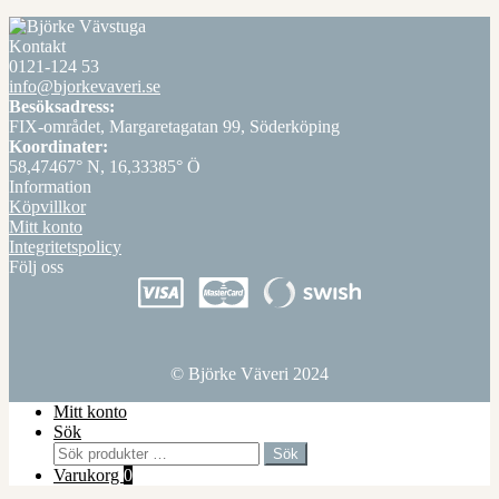
Kontakt
0121-124 53
info@bjorkevaveri.se
Besöksadress:
FIX-området, Margaretagatan 99, Söderköping
Koordinater:
58,47467° N, 16,33385° Ö
Information
Köpvillkor
Mitt konto
Integritetspolicy
Följ oss
© Björke Väveri 2024
Mitt konto
Sök
Sök
Sök
efter:
Varukorg
0