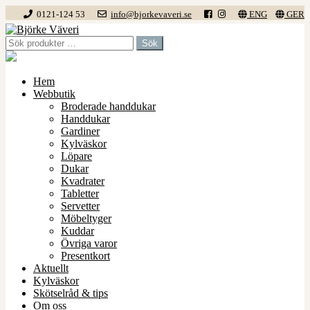
0121-124 53
info@bjorkevaveri.se
ENG
GER
Hoppa
Hoppa
till
till
Sök
Sök
navigering
innehåll
efter:
Hem
Webbutik
Broderade handdukar
Handdukar
Gardiner
Kylväskor
Löpare
Dukar
Kvadrater
Tabletter
Servetter
Möbeltyger
Kuddar
Övriga varor
Presentkort
Aktuellt
Kylväskor
Skötselråd & tips
Om oss