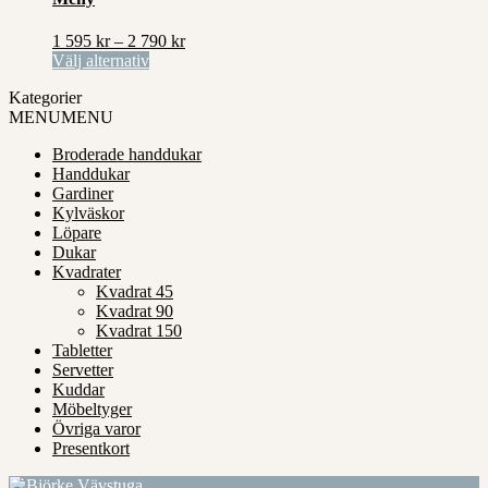
väljas
flera
790 kr
på
varianter.
Prisintervall:
1 595
kr
–
2 790
kr
produktsidan
De
Den
1
Välj alternativ
olika
här
595 kr
alternativen
Kategorier
produkten
till
kan
MENU
MENU
har
2
väljas
flera
790 kr
på
Broderade handdukar
varianter.
produktsidan
Handdukar
De
Gardiner
olika
Kylväskor
alternativen
Löpare
kan
Dukar
väljas
Kvadrater
på
Kvadrat 45
produktsidan
Kvadrat 90
Kvadrat 150
Tabletter
Servetter
Kuddar
Möbeltyger
Övriga varor
Presentkort