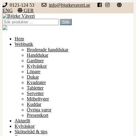
0121-124 53
info@bjorkevaveri.se
ENG
GER
Hoppa
Hoppa
till
till
Sök
Sök
navigering
innehåll
efter:
Hem
Webbutik
Broderade handdukar
Handdukar
Gardiner
Kylväskor
Löpare
Dukar
Kvadrater
Tabletter
Servetter
Möbeltyger
Kuddar
Övriga varor
Presentkort
Aktuellt
Kylväskor
Skötselråd & tips