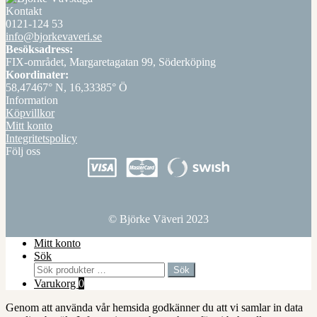
Kontakt
0121-124 53
info@bjorkevaveri.se
Besöksadress:
FIX-området, Margaretagatan 99, Söderköping
Koordinater:
58,47467° N, 16,33385° Ö
Information
Köpvillkor
Mitt konto
Integritetspolicy
Följ oss
© Björke Väveri 2023
Mitt konto
Sök
Sök
Sök
efter:
Varukorg
0
Genom att använda vår hemsida godkänner du att vi samlar in data