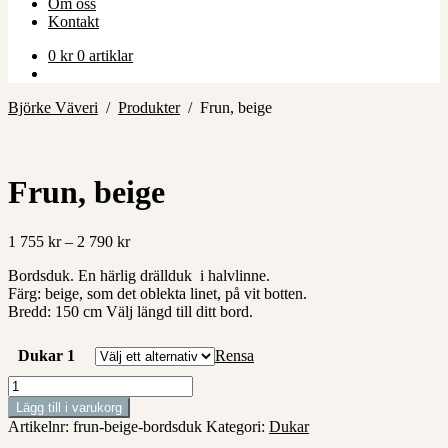
Om oss
Kontakt
0
kr
0 artiklar
Björke Väveri
/
Produkter
/
Frun, beige
Frun, beige
Prisintervall:
1 755
kr
–
2 790
kr
1
Bordsduk. En härlig drällduk i halvlinne.
755 kr
Färg: beige, som det oblekta linet, på vit botten.
till
Bredd: 150 cm Välj längd till ditt bord.
2
790 kr
Dukar 1
Rensa
Frun,
beige
Lägg till i varukorg
mängd
Artikelnr:
frun-beige-bordsduk
Kategori:
Dukar