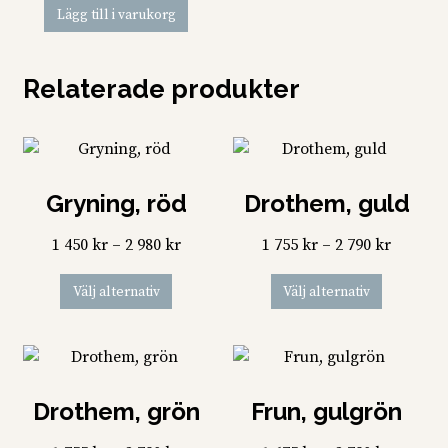
Lägg till i varukorg
Relaterade produkter
Gryning, röd
Drothem, guld
Prisintervall:
Prisinte
1 450
kr
–
2 980
kr
1 755
kr
–
2 790
kr
1
1
Den
Den
Välj alternativ
Välj alternativ
450 kr
755 kr
här
här
till
till
produkten
produkt
2
2
har
har
980 kr
790 kr
flera
flera
Drothem, grön
Frun, gulgrön
varianter.
varianter
De
De