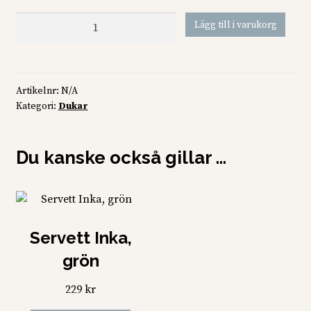
Bergsman,
Lägg till i varukorg
grön
rand
mängd
Artikelnr:
N/A
Kategori:
Dukar
Du kanske också gillar …
Servett Inka,
grön
229
kr