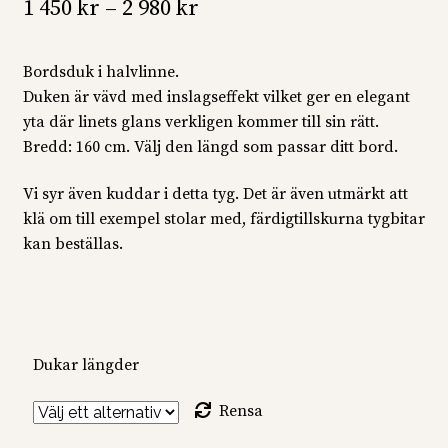
Prisintervall:
1 450
kr
–
2 980
kr
1
Bordsduk i halvlinne.
450 kr
Duken är vävd med inslagseffekt vilket ger en elegant
till
yta där linets glans verkligen kommer till sin rätt.
Bredd: 160 cm. Välj den längd som passar ditt bord.
2
980 kr
Vi syr även kuddar i detta tyg. Det är även utmärkt att
klä om till exempel stolar med, färdigtillskurna tygbitar
kan beställas.
Dukar längder
Rensa