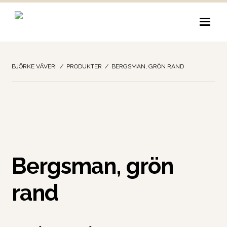
Hoppa
Hoppa
till
till
navigering
innehåll
BJÖRKE VÄVERI
/
PRODUKTER
/
BERGSMAN, GRÖN RAND
Bergsman, grön
rand