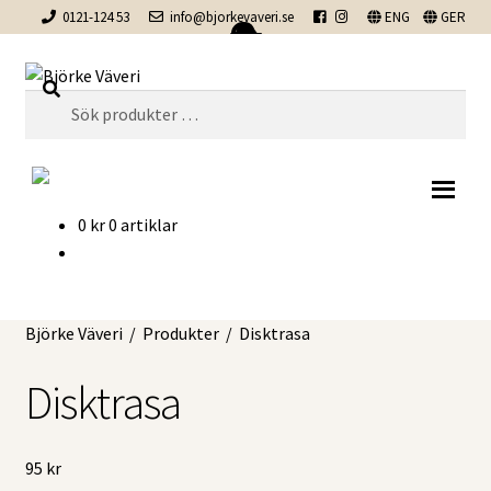
0121-124 53
info@bjorkevaveri.se
ENG
GER
Hoppa
Hoppa
Sök
till
till
Sök
navigering
innehåll
efter:
0
kr
0 artiklar
Björke Väveri
/
Produkter
/
Disktrasa
Disktrasa
95
kr