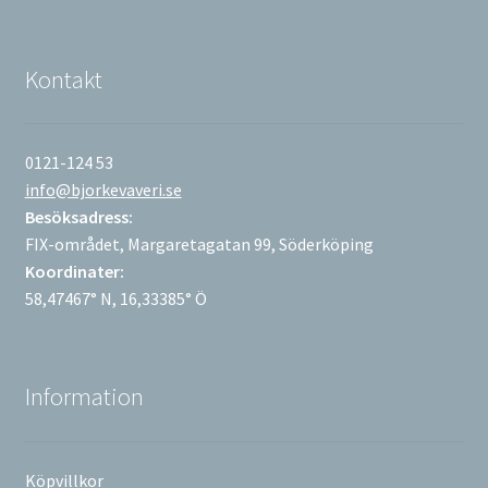
Kontakt
0121-124 53
info@bjorkevaveri.se
Besöksadress:
FIX-området, Margaretagatan 99, Söderköping
Koordinater:
58,47467° N, 16,33385° Ö
Information
Köpvillkor